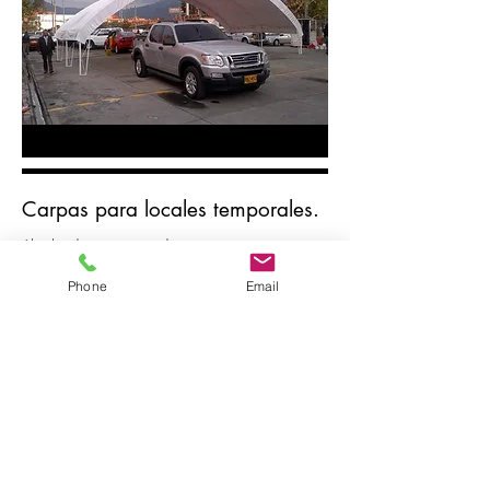
Carpas para locales temporales.
Alquiler de carpas tipo dos o cuatro aguas
especiales y modulares para puntos temporales de
venta de artículos, se pueden organizar en forma
Phone
Email
de túnel para obtener espacios mas grandes.
Alquiler de carpas 4x4 para almacenes temporales
con o sin laterales.
Alquiler de carpas 6x6 para almacenes temporales
con o sin laterales.
​Alquiler de carpas 3x3 para almacenes temporales
con o sin laterales.
Alquiler de carpas 2x2 para pequeños puntos
temporales.